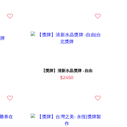
【獎牌】清新水晶獎牌 -自由
$2450