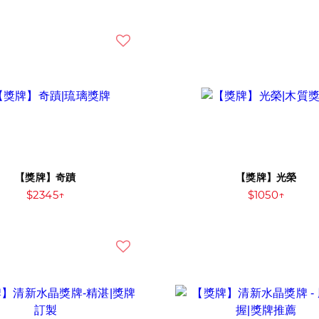
【獎牌】奇蹟
【獎牌】光榮
$2345↑
$1050↑