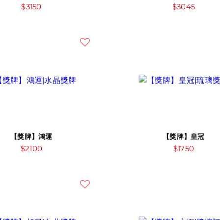
$3150
$3045
【獎牌】鴻運
【獎牌】皇冠
$2100
$1750