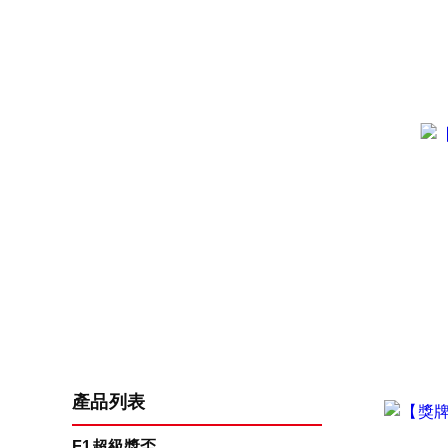
產品列表
F1超級獎盃