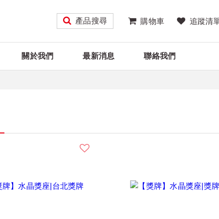
產品搜尋
購物車
追蹤清
關於我們
最新消息
聯絡我們