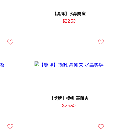
【獎牌】水晶獎座
$2250
【獎牌】揚帆-高爾夫
$2450