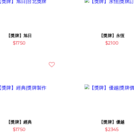
【獎牌】旭日
【獎牌】永恆
$1750
$2100
【獎牌】經典
【獎牌】優越
$1750
$2345