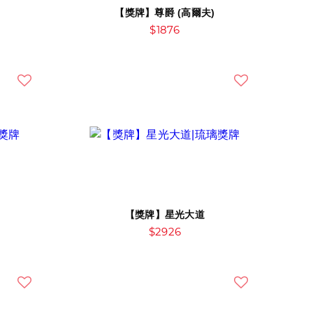
【獎牌】尊爵 (高爾夫)
$1876
【獎牌】星光大道
$2926