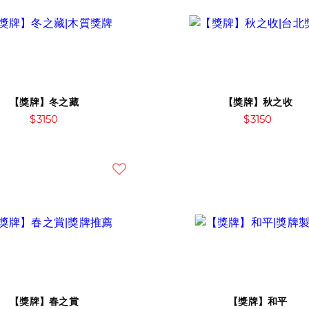
【獎牌】冬之藏
【獎牌】秋之收
$3150
$3150
【獎牌】春之賞
【獎牌】和平