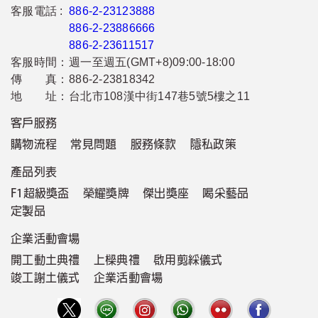
客服電話 :
886-2-23123888
886-2-23886666
886-2-23611517
客服時間：
週一至週五(GMT+8)09:00-18:00
傳 真：
886-2-23818342
地 址：
台北市108漢中街147巷5號5樓之11
客戶服務
購物流程
常見問題
服務條款
隱私政策
產品列表
F1超級獎盃
榮耀獎牌
傑出獎座
喝采藝品
定製品
企業活動會場
開工動土典禮
上樑典禮
啟用剪綵儀式
竣工謝土儀式
企業活動會場