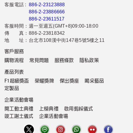
客服電話 :
886-2-23123888
886-2-23886666
886-2-23611517
客服時間：
週一至週五(GMT+8)09:00-18:00
傳 真：
886-2-23818342
地 址：
台北市108漢中街147巷5號5樓之11
客戶服務
購物流程
常見問題
服務條款
隱私政策
產品列表
F1超級獎盃
榮耀獎牌
傑出獎座
喝采藝品
定製品
企業活動會場
開工動土典禮
上樑典禮
啟用剪綵儀式
竣工謝土儀式
企業活動會場