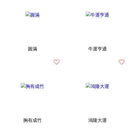
圓滿
牛運亨通
胸有成竹
鴻隆大運