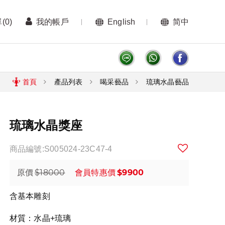
單
(0)
我的帳戶
English
简中
首頁
產品列表
喝采藝品
琉璃水晶藝品
琉璃水晶獎座
商品編號:S005024-23C47-4
$18000
$9900
原價
會員特惠價
含基本雕刻
材質：水晶+琉璃