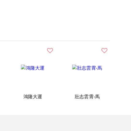
鴻隆大運
壯志雲霄-馬