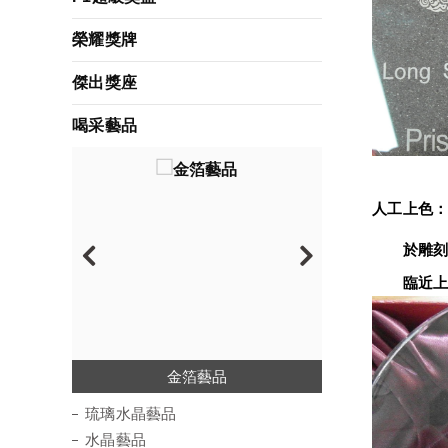
榮耀獎牌
傑出獎座
喝采藝品
人工上色
　　於雕刻
　　臨近上
琉璃水晶藝品
絢彩琉璃藝品
水琉璃藝品
水晶藝品
金箔藝品
木質藝品
波麗藝品
琉璃水晶藝品
水晶藝品