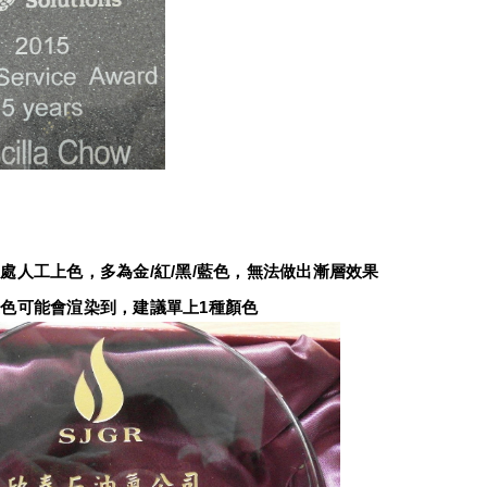
：
處人工上色，多為金/紅/黑/藍色，無法做出漸層效果
色可能會渲染到，建議單上1種顏色