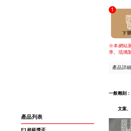
※本網站
準。琉璃
產品詳
一般雕刻
　　文案、
產品列表
F1超級獎盃