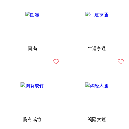
圓滿
牛運亨通
胸有成竹
鴻隆大運