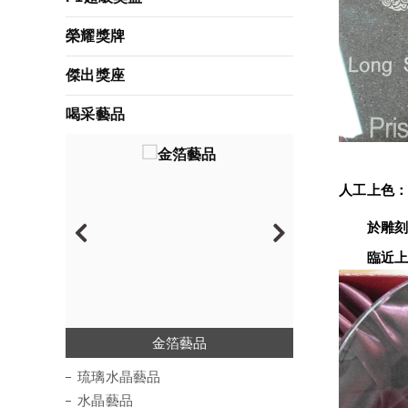
榮耀獎牌
傑出獎座
喝采藝品
人工上色
　　於雕刻
　　臨近上
琉璃水晶藝品
絢彩琉璃藝品
水琉璃藝品
水晶藝品
金箔藝品
木質藝品
波麗藝品
琉璃水晶藝品
水晶藝品