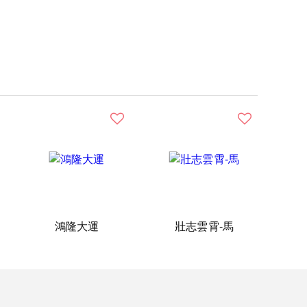
鴻隆大運
壯志雲霄-馬