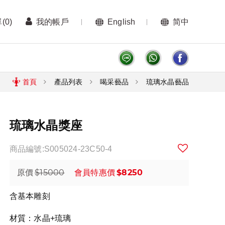
單
(0)
我的帳戶
English
简中
首頁
產品列表
喝采藝品
琉璃水晶藝品
琉璃水晶獎座
商品編號:S005024-23C50-4
$15000
$8250
原價
會員特惠價
含基本雕刻
材質：水晶+琉璃