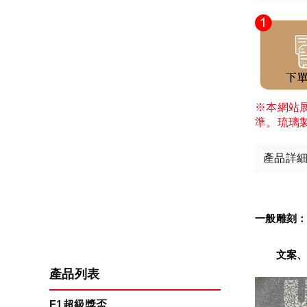
※本網站
準。琉璃
產品詳
一般雕刻
　　文案、
產品列表
F1超級獎盃