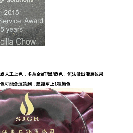
：
處人工上色，多為金/紅/黑/藍色，無法做出漸層效果
色可能會渲染到，建議單上1種顏色