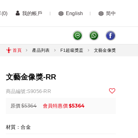
單
(0)
我的帳戶
English
简中
首頁
產品列表
F1超級獎盃
文藝金像獎
文藝金像獎-RR
商品編號:S9056-RR
$5364
$5364
原價
會員特惠價
材質：合金