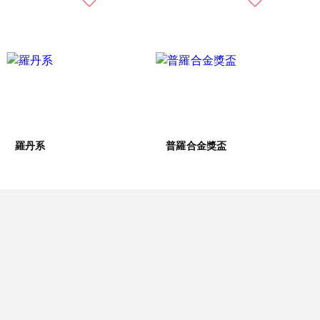
羅丹系
普羅合金獎盃