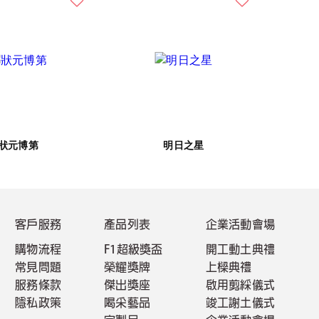
狀元博第
明日之星
客戶服務
產品列表
企業活動會場
購物流程
F1超級獎盃
開工動土典禮
常見問題
榮耀獎牌
上樑典禮
服務條款
傑出獎座
啟用剪綵儀式
隱私政策
喝采藝品
竣工謝土儀式