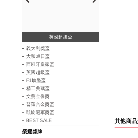
西班牙皇家盃
普羅合金獎盃
凱旋冠軍獎盃
義大利獎盃
大和旭日盃
英國超級盃
精工典藏盃
文藝金像獎
F1旗艦盃
義大利獎盃
大和旭日盃
西班牙皇家盃
英國超級盃
F1旗艦盃
精工典藏盃
文藝金像獎
普羅合金獎盃
凱旋冠軍獎盃
BEST SALE
其他商品
榮耀獎牌