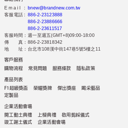
Email :
bnew@brandnew.com.tw
客服電話 :
886-2-23123888
886-2-23886666
886-2-23611517
客服時間：
週一至週五(GMT+8)09:00-18:00
傳 真：
886-2-23818342
地 址：
台北市108漢中街147巷5號5樓之11
客戶服務
購物流程
常見問題
服務條款
隱私政策
產品列表
F1超級獎盃
榮耀獎牌
傑出獎座
喝采藝品
定製品
企業活動會場
開工動土典禮
上樑典禮
啟用剪綵儀式
竣工謝土儀式
企業活動會場