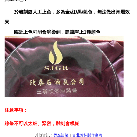
　　於雕刻處人工上色，多為金/紅/黑/藍色，無法做出漸層效
果
　　臨近上色可能會渲染到，建議單上1種顏色
注意事項：
線條不可以太細、緊密，雕刻會模糊
其他資訊：
獎座訂製
｜
台北獎杯製作廠商