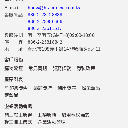
Email :
bnew@brandnew.com.tw
客服電話 :
886-2-23123888
886-2-23886666
886-2-23611517
客服時間：
週一至週五(GMT+8)09:00-18:00
傳 真：
886-2-23818342
地 址：
台北市108漢中街147巷5號5樓之11
客戶服務
購物流程
常見問題
服務條款
隱私政策
產品列表
F1超級獎盃
榮耀獎牌
傑出獎座
喝采藝品
定製品
企業活動會場
開工動土典禮
上樑典禮
啟用剪綵儀式
竣工謝土儀式
企業活動會場