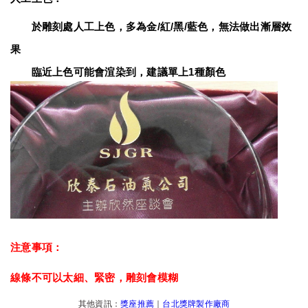
　　於雕刻處人工上色，多為金/紅/黑/藍色，無法做出漸層效
果
　　臨近上色可能會渲染到，建議單上1種顏色
注意事項：
線條不可以太細、緊密，雕刻會模糊
其他資訊：
獎座推薦
｜
台北獎牌製作廠商