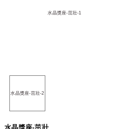
水晶獎座-茁壯