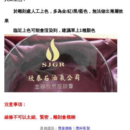
　　於雕刻處人工上色，多為金/紅/黑/藍色，無法做出漸層效
果
　　臨近上色可能會渲染到，建議單上1種顏色
注意事項：
線條不可以太細、緊密，雕刻會模糊
其他資訊：
獎座價格
｜
獎杯客製