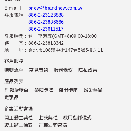
Email :
bnew@brandnew.com.tw
客服電話 :
886-2-23123888
886-2-23886666
886-2-23611517
客服時間：
週一至週五(GMT+8)09:00-18:00
傳 真：
886-2-23818342
地 址：
台北市108漢中街147巷5號5樓之11
客戶服務
購物流程
常見問題
服務條款
隱私政策
產品列表
F1超級獎盃
榮耀獎牌
傑出獎座
喝采藝品
定製品
企業活動會場
開工動土典禮
上樑典禮
啟用剪綵儀式
竣工謝土儀式
企業活動會場