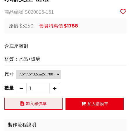
商品編號:S020025-151
$3250
$1788
原價
會員特惠價
含底座雕刻
材質：水晶+玻璃
尺寸
數量
加入報價單
加入購物車
製作流程說明