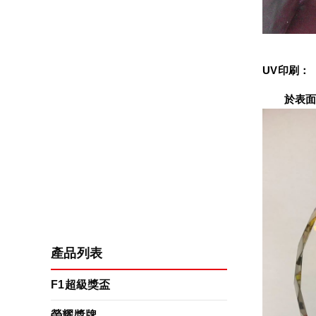
UV印刷：
　　於表面
產品列表
F1超級獎盃
榮耀獎牌