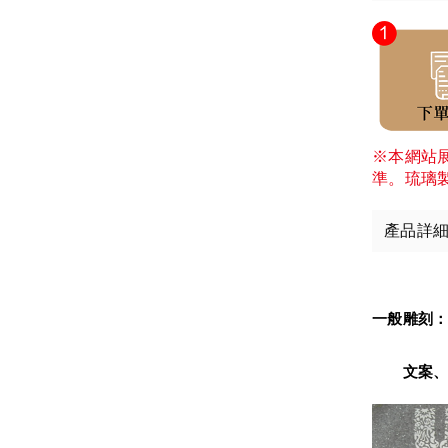
※本網站
準。琉璃
產品詳
一般雕刻
　　文案、