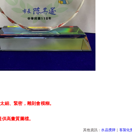
：
以太細、緊密，雕刻會模糊。
提供高畫質圖檔。
其他資訊：
水晶獎牌
｜
客製化