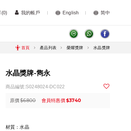
單
(0)
我的帳戶
English
简中
首頁
產品列表
榮耀獎牌
水晶獎牌
水晶獎牌-雋永
商品編號:S0248024-DC022
$6800
$3740
原價
會員特惠價
材質：水晶