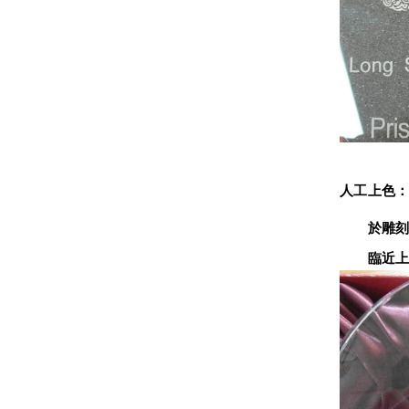
人工上色
　　於雕刻
　　臨近上