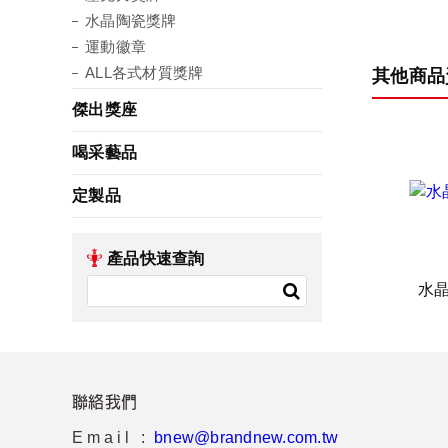
水晶陶瓷獎牌
運動徽章
ALL各式材質獎牌
其他商品
傑出獎座
喝采藝品
定製品
產品快速查詢
水
聯絡我們
Email :
bnew@brandnew.com.tw