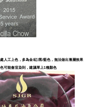
：
處人工上色，多為金/紅/黑/藍色，無法做出漸層效果
色可能會渲染到，建議單上1種顏色