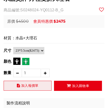
商品編號:S0248024-YQ0112-B_G
$4500
$2475
原價
會員特惠價
材質：水晶+大理石
尺寸
顏色
數量
加入報價單
加入購物車
製作流程說明