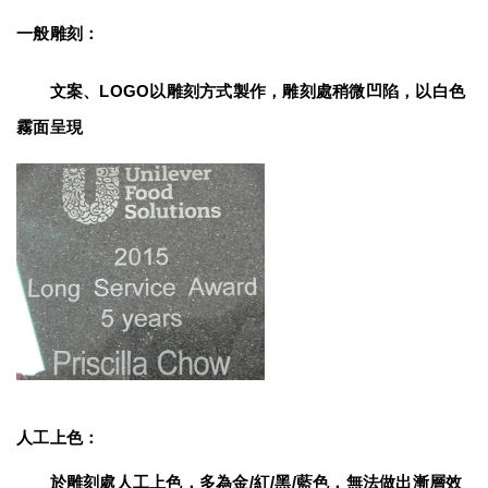
一般雕刻：
　　文案、LOGO以雕刻方式製作，雕刻處稍微凹陷，以白色
霧面呈現
人工上色：
　　於雕刻處人工上色，多為金/紅/黑/藍色，無法做出漸層效