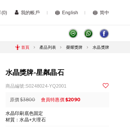
單
(0)
我的帳戶
English
简中
首頁
產品列表
榮耀獎牌
水晶獎牌
水晶獎牌-星粼晶石
商品編號:S0248024-YQ2001
$3800
$2090
原價
會員特惠價
水晶印刷底色固定
材質：水晶+大理石