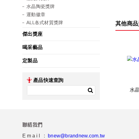
水晶陶瓷獎牌
運動徽章
ALL各式材質獎牌
其他商品
傑出獎座
喝采藝品
定製品
產品快速查詢
水
聯絡我們
Email :
bnew@brandnew.com.tw