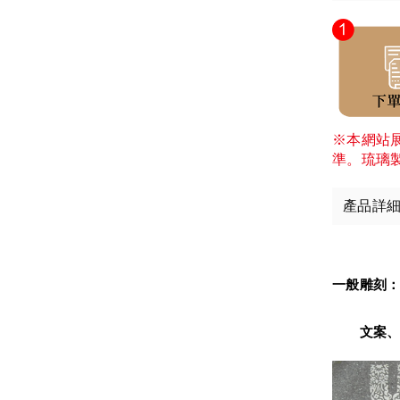
※本網站
準。琉璃
產品詳
一般雕刻
　　文案、