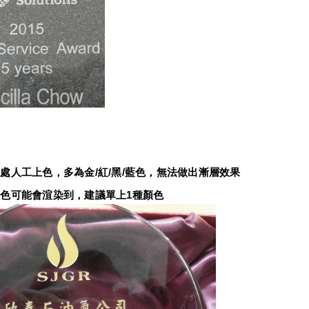
：
處人工上色，多為金/紅/黑/藍色，無法做出漸層效果
色可能會渲染到，建議單上1種顏色