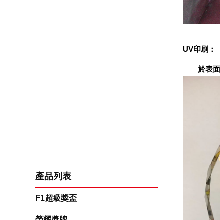
UV印刷：
　　於表面
產品列表
F1超級獎盃
榮耀獎牌