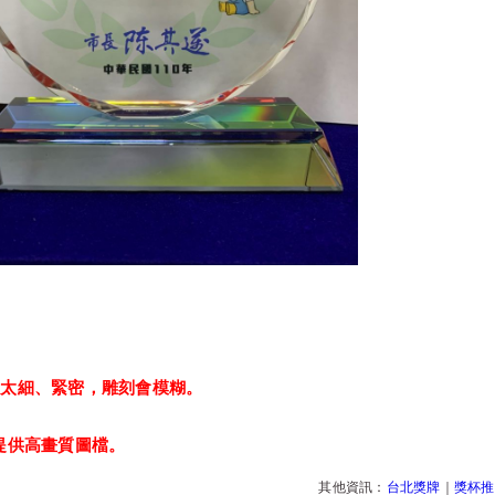
：
以太細、緊密，雕刻會模糊。
提供高畫質圖檔。
其他資訊：
台北獎牌
｜
獎杯推