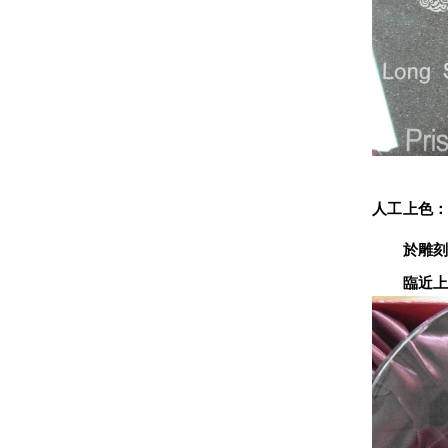
人工上色
　　於雕刻
　　臨近上