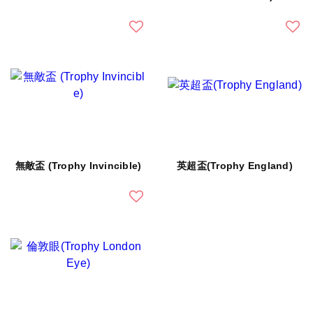
無敵盃 (Trophy Invincible)
英超盃(Trophy England)