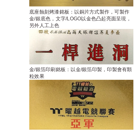
底座蝕刻烤漆銘板：以銅片方式製作，可製作
金/銀底色，文字/LOGO以金色凸起亮面呈現，
另外人工上色
金/銀箔印刷銘板：以金/銀箔印製，印製會有顆
粒效果