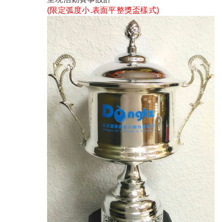
(限定弧度小.表面平整獎盃樣式)