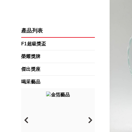
產品列表
F1超級獎盃
榮耀獎牌
傑出獎座
喝采藝品