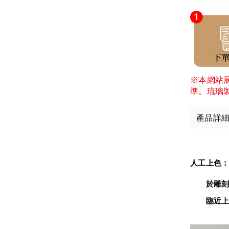
※本網站
準。琉璃
產品詳
人工上色
　　於雕刻
臨近上色