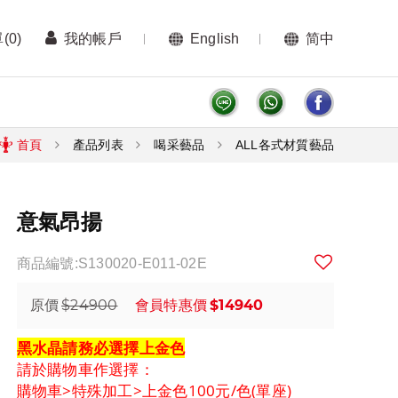
單
(0)
我的帳戶
English
简中
首頁
產品列表
喝采藝品
ALL各式材質藝品
意氣昂揚
商品編號:S130020-E011-02E
$24900
$14940
原價
會員特惠價
黑水晶請務必選擇上金色
請於購物車作選擇：
購物車>特殊加工>上金色100元/色(單座)