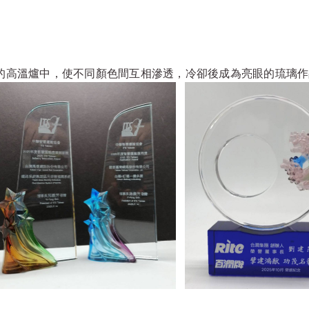
上的高溫爐中，使不同顏色間互相滲透，冷卻後成為亮眼的琉璃