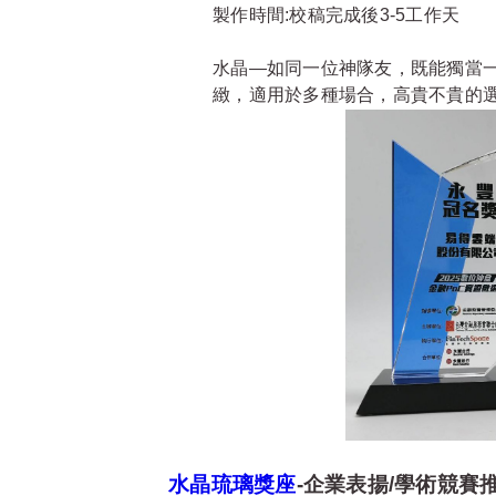
製作時間:校稿完成後3-5工作天
水晶—如同一位神隊友，既能獨當一
緻，適用於多種場合，高貴不貴的
水晶琉璃獎座
-企業表揚/學術競賽