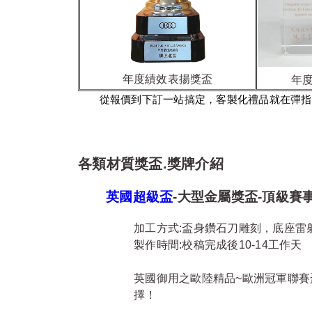
年度績效表揚獎盃
年
從報價到下訂一站搞定，客製化禮品就在彈指之
各類材質獎盃.獎牌介紹
英國超級盃
-大型金屬獎盃-頂級賽
加工方式:盃身鑽石刀雕刻，底座雷
製作時間:校稿完成後10-14工作天
英國御用之歐陸精品~歐洲冠軍聯賽
擇！