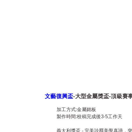
文藝復興盃
-大型金屬獎盃-頂級賽
加工方式:金屬銘板
製作時間:校稿完成後3-5工作天
義大利獎盃 - 完美詮釋美學真諦