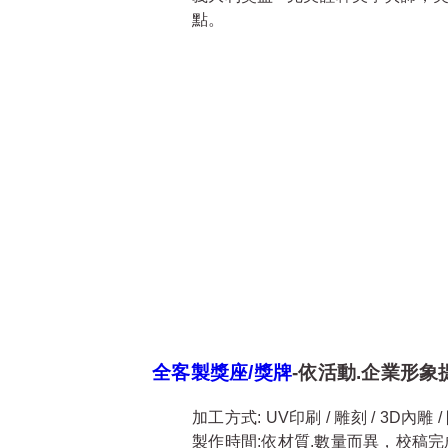
點。
全客製獎座/獎牌
-依活動.企業形
加工方式: UV印刷 / 雕刻 / 3D內雕 
製作時間:依材質.數量而異，校稿完成