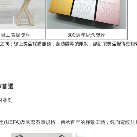
度員工表揚獎座
300週年紀念獎座
間；線上獎盃採購服務，超越國界的限制，讓訂製獎盃變得更輕
事首選
射雕刻
盃(UEFA)及國際賽事規格，傳承百年的極致工藝，鏡面電鍍