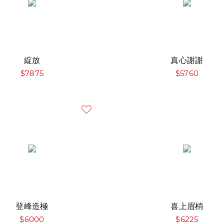
綻放
真心謝謝
$7875
$5760
登峰造極
喜上眉梢
$6000
$6225