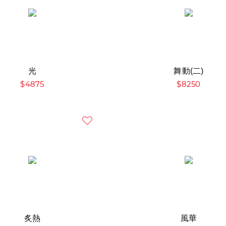
光
舞動(二)
$4875
$8250
炙熱
風華