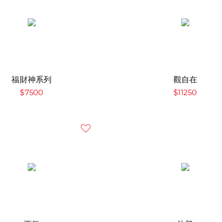
福財神系列
觀自在
$7500
$11250