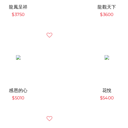
龍鳳呈祥
龍觀天下
$3750
$3600
感恩的心
花悅
$5010
$5400