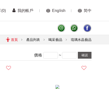
單
(0)
我的帳戶
English
简中
首頁
產品列表
喝采藝品
琉璃水晶藝品
~
價格
確認