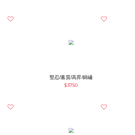
堅忍/蕙質/高昇/錦繡
$3750