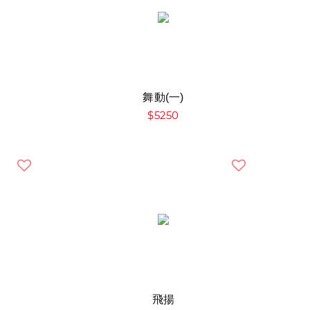
舞動(一)
$5250
飛揚