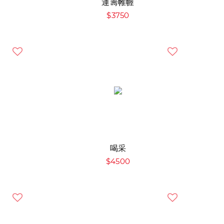
運籌帷幄
$3750
喝采
$4500