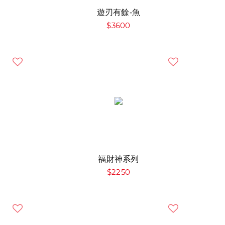
遊刃有餘-魚
$3600
福財神系列
$2250