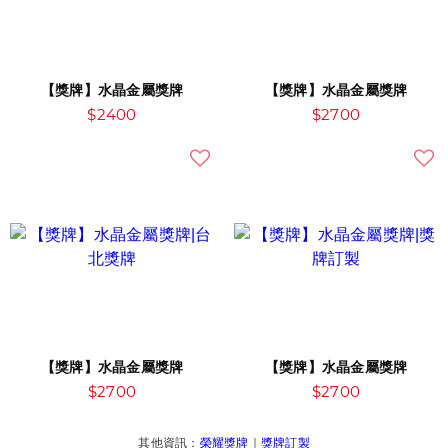
【獎牌】水晶金屬獎牌
【獎牌】水晶金屬獎牌
$2400
$2700
【獎牌】水晶金屬獎牌
【獎牌】水晶金屬獎牌
$2700
$2700
其他資訊：
榮耀獎牌
｜
獎牌訂製