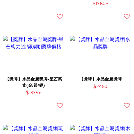
$1760↑
【獎牌】水晶金屬獎牌-星芒萬
【獎牌】水晶金屬獎牌
丈(金/銀/銅)
$2450
$1375↑