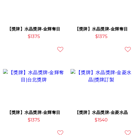
【獎牌】水晶獎牌-金輝奪目
【獎牌】水晶獎牌-金輝奪目
$1375
$1375
【獎牌】水晶獎牌-金輝奪目
【獎牌】水晶獎牌-金菱水晶
$1375
$1540