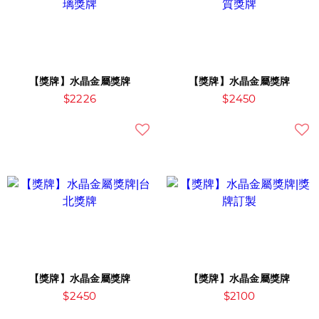
【獎牌】水晶金屬獎牌
【獎牌】水晶金屬獎牌
$2226
$2450
【獎牌】水晶金屬獎牌
【獎牌】水晶金屬獎牌
$2450
$2100