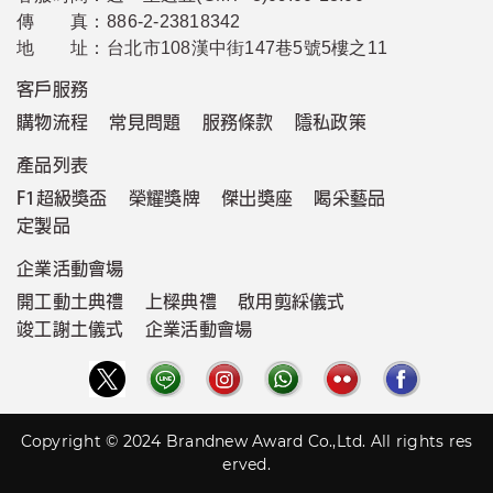
傳 真：
886-2-23818342
地 址：
台北市108漢中街147巷5號5樓之11
客戶服務
購物流程
常見問題
服務條款
隱私政策
產品列表
F1超級獎盃
榮耀獎牌
傑出獎座
喝采藝品
定製品
企業活動會場
開工動土典禮
上樑典禮
啟用剪綵儀式
竣工謝土儀式
企業活動會場
Copyright © 2024 Brandnew Award Co.,Ltd. All rights res
erved.