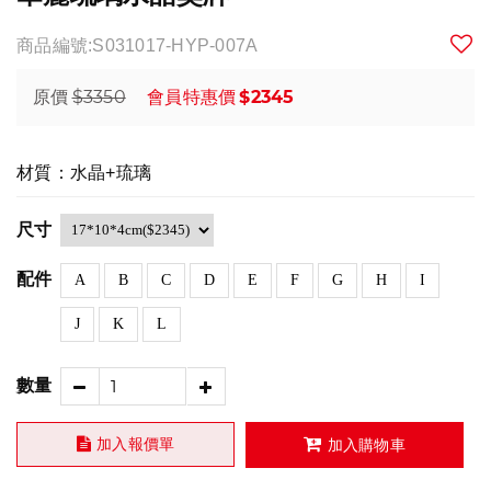
商品編號:S031017-HYP-007A
$3350
$2345
原價
會員特惠價
材質：水晶+琉璃
尺寸
配件
A
B
C
D
E
F
G
H
I
J
K
L
數量
加入報價單
加入購物車