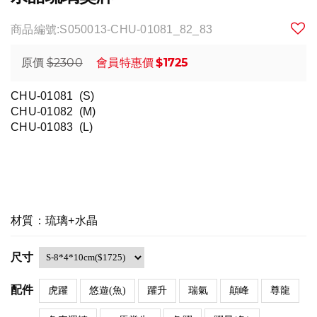
商品編號:S050013-CHU-01081_82_83
$2300
$1725
原價
會員特惠價
CHU-01081 (S)
CHU-01082
(M)
CHU-01083
(L)
材質：琉璃+水晶
尺寸
配件
虎躍
悠遊(魚)
躍升
瑞氣
顛峰
尊龍