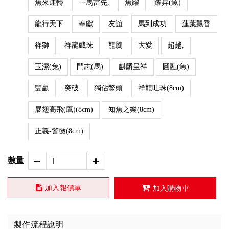
魚來運轉
一馬當先,
魚躍
躍昇(魚)
龍行天下
奉獻
友誼
馬到成功
蓮葉飄香
祥獅
祥龍戲珠
龍騰
大愛
超越,
玉潔(兔)
鬥志(馬)
麒麟呈祥
圓融(魚)
雙贏
突破
獨佔鱉頭
祥龍吐珠(8cm)
展翅高飛(鷹)(8cm)
知魚之樂(8cm)
正義-警徽(8cm)
數量
加入報價單
加入購物車
製作流程說明