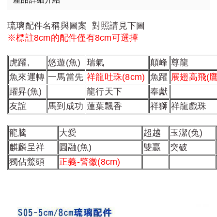
琉璃配件名稱與圖案 對照請見下圖
※標註8cm的配件僅有8cm可選擇
虎躍,
悠遊(魚)
瑞氣
顛峰
尊龍
魚來運轉
一馬當先
祥龍吐珠(8cm)
魚躍
展翅高飛(鷹)
躍昇(魚)
龍行天下
奉獻
友誼
馬到成功
蓮葉飄香
祥獅
祥龍戲珠
龍騰
大愛
超越
玉潔(兔)
麒麟呈祥
圓融(魚)
雙贏
突破
獨佔鱉頭
正義-警徽(8cm)