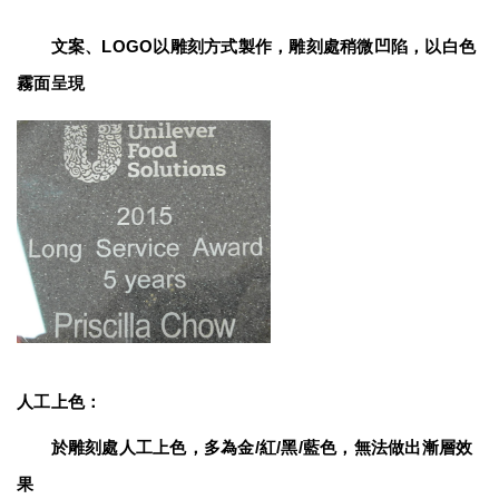
　　文案、LOGO以雕刻方式製作，雕刻處稍微凹陷，以白色
霧面呈現
人工上色：
　　於雕刻處人工上色，多為金/紅/黑/藍色，無法做出漸層效
果