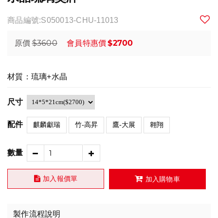
商品編號:S050013-CHU-11013
$3600
$2700
原價
會員特惠價
材質：琉璃+水晶
尺寸
配件
麒麟獻瑞
竹-高昇
鷹-大展
翱翔
數量
加入報價單
加入購物車
製作流程說明