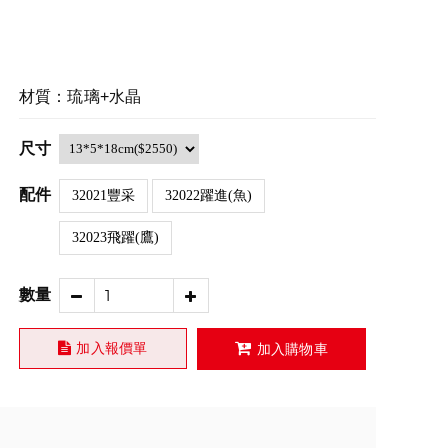
材質：琉璃+水晶
尺寸
配件
32021豐采
32022躍進(魚)
32023飛躍(鷹)
數量
加入報價單
加入購物車