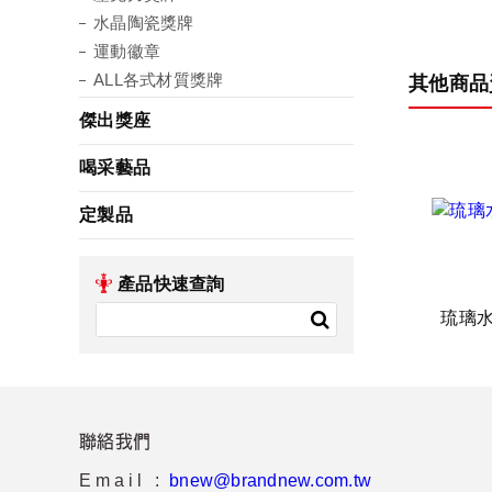
水晶陶瓷獎牌
運動徽章
ALL各式材質獎牌
其他商品
傑出獎座
喝采藝品
定製品
產品快速查詢
琉璃
聯絡我們
Email :
bnew@brandnew.com.tw