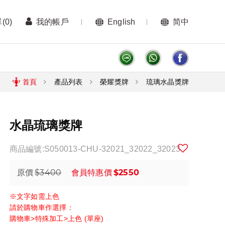
單
(0)
我的帳戶
English
简中
首頁
產品列表
榮耀獎牌
琉璃水晶獎牌
水晶琉璃獎牌
商品編號:S050013-CHU-32021_32022_32023
$3400
$2550
原價
會員特惠價
※文字如需上色
請於購物車作選擇：
購物車>特殊加工>上色 (單座)