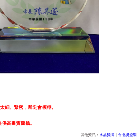
：
以太細、緊密，雕刻會模糊。
提供高畫質圖檔。
其他資訊：
水晶獎牌
｜
台北獎盃製