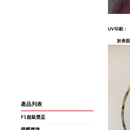
UV印刷：
　　於表面
產品列表
F1超級獎盃
榮耀獎牌