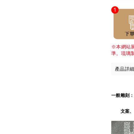
※本網站
準。琉璃
產品詳
一般雕刻
　　文案、