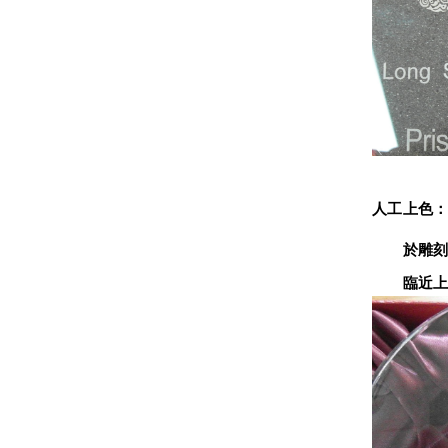
人工上色
　　於雕刻
　　臨近上