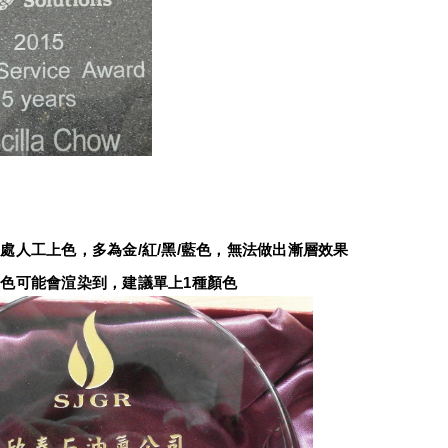
：
處人工上色，多為金/紅/黑/藍色，無法做出漸層效果
色可能會渲染到，建議單上1種顏色