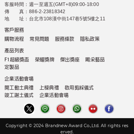
客服時間：
週一至週五(GMT+8)09:00-18:00
傳 真：
886-2-23818342
地 址：
台北市108漢中街147巷5號5樓之11
客戶服務
購物流程
常見問題
服務條款
隱私政策
產品列表
F1超級獎盃
榮耀獎牌
傑出獎座
喝采藝品
定製品
企業活動會場
開工動土典禮
上樑典禮
啟用剪綵儀式
竣工謝土儀式
企業活動會場
Copyright © 2024 Brandnew Award Co.,Ltd. All rights res
erved.