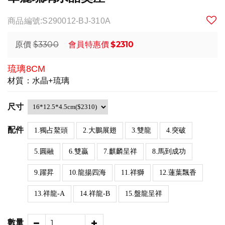
商品編號:S290012-BJ-310A
$3300
$2310
原價
會員特惠價
琉璃8CM
材質：水晶+琉璃
尺寸
配件
1.獨占鰲頭
2.大鵬展翅
3.雙龍
4.突破
5.圓融
6.雙贏
7.麒麟呈祥
8.馬到成功
9.躍昇
10.龍揚四海
11.祥獅
12.蓮葉飄香
13.祥龍-A
14.祥龍-B
15.盤龍呈祥
數量