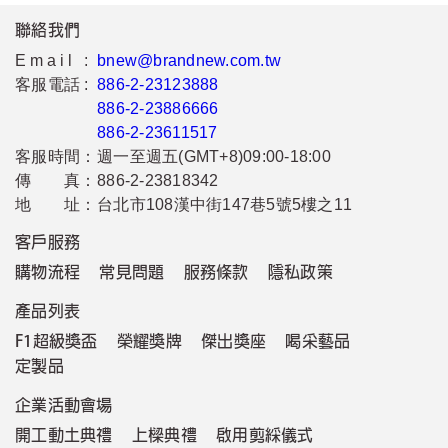
聯絡我們
Email :
bnew@brandnew.com.tw
客服電話 :
886-2-23123888
886-2-23886666
886-2-23611517
客服時間：
週一至週五(GMT+8)09:00-18:00
傳 真：
886-2-23818342
地 址：
台北市108漢中街147巷5號5樓之11
客戶服務
購物流程
常見問題
服務條款
隱私政策
產品列表
F1超級獎盃
榮耀獎牌
傑出獎座
喝采藝品
定製品
企業活動會場
開工動土典禮
上樑典禮
啟用剪綵儀式