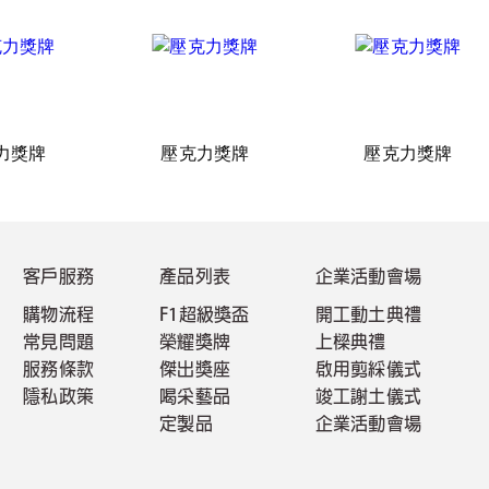
力獎牌
壓克力獎牌
壓克力獎牌
客戶服務
產品列表
企業活動會場
購物流程
F1超級獎盃
開工動土典禮
常見問題
榮耀獎牌
上樑典禮
服務條款
傑出獎座
啟用剪綵儀式
隱私政策
喝采藝品
竣工謝土儀式
定製品
企業活動會場