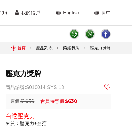
單
(0)
我的帳戶
English
简中
首頁
產品列表
榮耀獎牌
壓克力獎牌
壓克力獎牌
商品編號:S010014-SYS-13
$1050
$630
原價
會員特惠價
白透壓克力
材質：壓克力+金箔