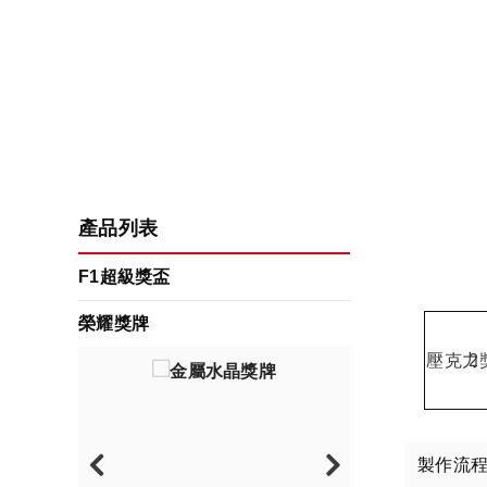
產品列表
F1超級獎盃
榮耀獎牌
製作流