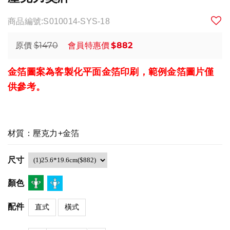
商品編號:S010014-SYS-18
$1470
$882
原價
會員特惠價
金箔圖案為客製化平面金箔印刷，範例金箔圖片僅
供參考。
材質：壓克力+金箔
尺寸
顏色
配件
直式
橫式