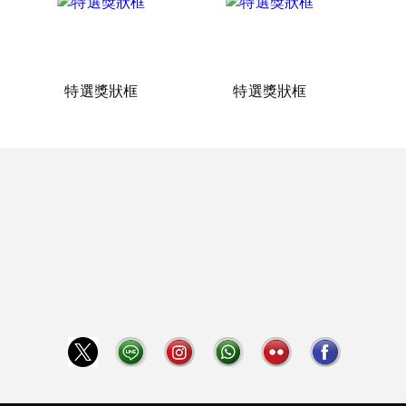
特選獎狀框
特選獎狀框