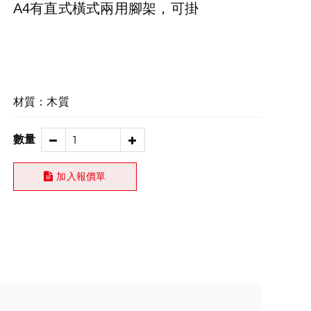
A4有直式橫式兩用腳架，可掛
材質：木質
數量
加入報價單