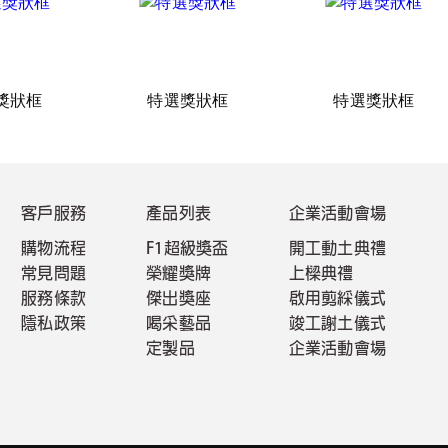
獎狀框
特選獎狀框
特選獎狀框
客戶服務
產品列表
企業活動會場
購物流程
F1超級獎盃
開工動土典禮
常見問題
榮耀獎牌
上樑典禮
服務條款
傑出獎座
啟用剪綵儀式
隱私政策
喝采藝品
竣工謝土儀式
定製品
企業活動會場