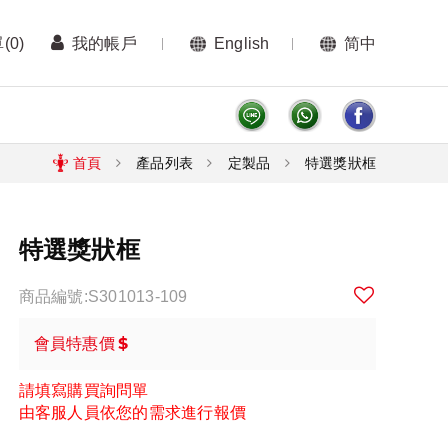
單
(0)
我的帳戶
English
简中
首頁
產品列表
定製品
特選獎狀框
特選獎狀框
商品編號:S301013-109
$
會員特惠價
請填寫購買詢問單
由客服人員依您的需求進行報價