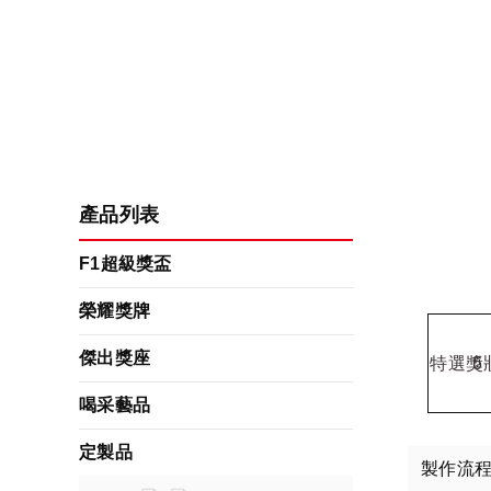
產品列表
F1超級獎盃
榮耀獎牌
傑出獎座
喝采藝品
定製品
製作流