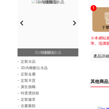
※本網站
準。琉璃
3D內雕數位水晶
定製壓克力
定製水晶
吉慶匾額
產品詳
定製水晶
3D內雕數位水晶
定製金屬
定製木質
其他商品
廣告旗幟
特選獎狀框
定製徽章
吉慶匾額