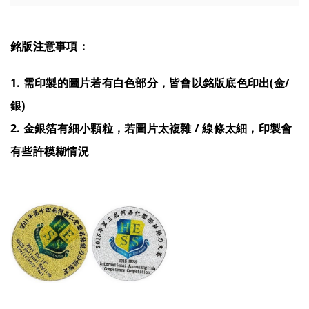
銘版注意事項：
1. 需印製的圖片若有白色部分，皆會以銘版底色印出(金/
銀)
2. 金銀箔有細小顆粒，若圖片太複雜 / 線條太細，印製會
有些許模糊情況