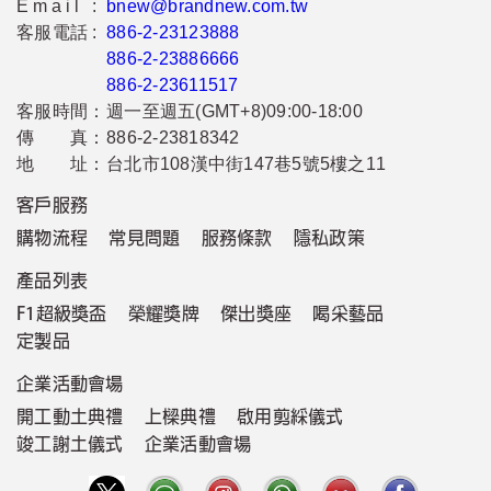
Email :
bnew@brandnew.com.tw
客服電話 :
886-2-23123888
886-2-23886666
886-2-23611517
客服時間：
週一至週五(GMT+8)09:00-18:00
傳 真：
886-2-23818342
地 址：
台北市108漢中街147巷5號5樓之11
客戶服務
購物流程
常見問題
服務條款
隱私政策
產品列表
F1超級獎盃
榮耀獎牌
傑出獎座
喝采藝品
定製品
企業活動會場
開工動土典禮
上樑典禮
啟用剪綵儀式
竣工謝土儀式
企業活動會場