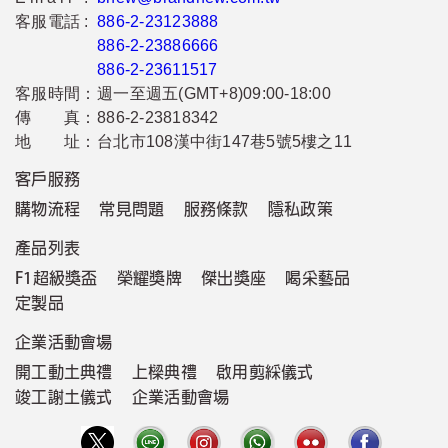
客服電話 :
886-2-23123888
886-2-23886666
886-2-23611517
客服時間：
週一至週五(GMT+8)09:00-18:00
傳 真：
886-2-23818342
地 址：
台北市108漢中街147巷5號5樓之11
客戶服務
購物流程
常見問題
服務條款
隱私政策
產品列表
F1超級獎盃
榮耀獎牌
傑出獎座
喝采藝品
定製品
企業活動會場
開工動土典禮
上樑典禮
啟用剪綵儀式
竣工謝土儀式
企業活動會場