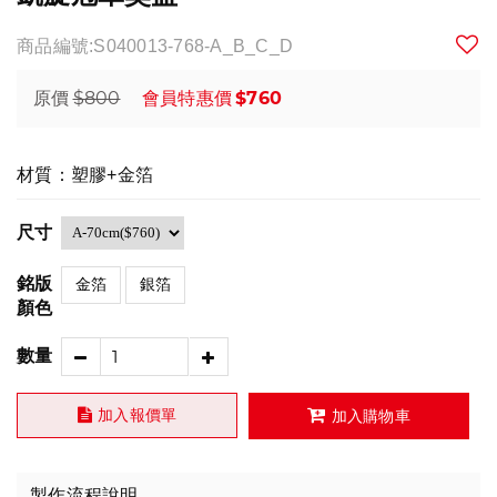
商品編號:S040013-768-A_B_C_D
$800
$760
原價
會員特惠價
材質：塑膠+金箔
尺寸
銘版
金箔
銀箔
顏色
數量
加入報價單
加入購物車
製作流程說明