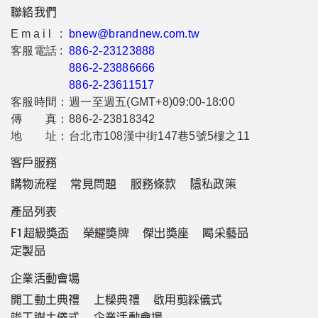
聯絡我們
Email :
bnew@brandnew.com.tw
客服電話 :
886-2-23123888
886-2-23886666
886-2-23611517
客服時間：
週一至週五(GMT+8)09:00-18:00
傳 真：
886-2-23818342
地 址：
台北市108漢中街147巷5號5樓之11
客戶服務
購物流程
常見問題
服務條款
隱私政策
產品列表
F1超級獎盃
榮耀獎牌
傑出獎座
喝采藝品
定製品
企業活動會場
開工動土典禮
上樑典禮
啟用剪綵儀式