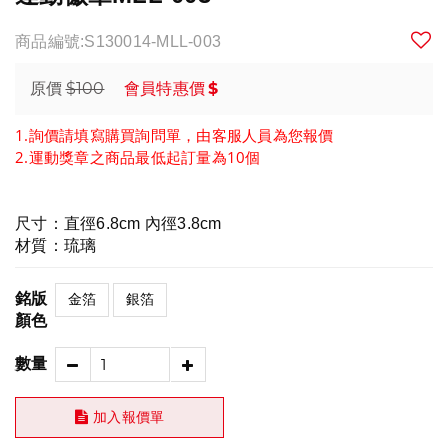
商品編號:S130014-MLL-003
$100
$
原價
會員特惠價
1.詢價請填寫購買詢問單，由客服人員為您報價
2.運動獎章之商品最低起訂量為10個
尺寸：直徑6.8cm 內徑3.8cm
材質：琉璃
銘版
金箔
銀箔
顏色
數量
加入報價單