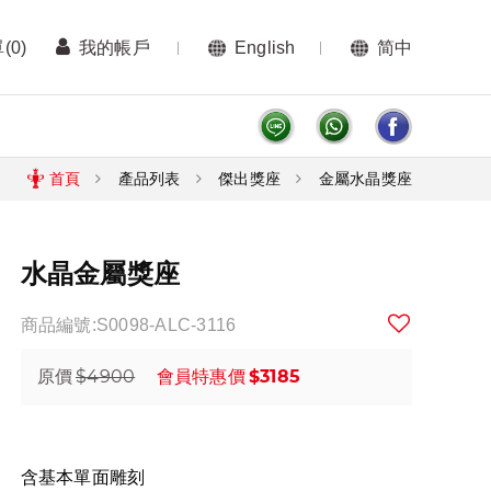
單
(0)
我的帳戶
English
简中
首頁
產品列表
傑出獎座
金屬水晶獎座
水晶金屬獎座
商品編號:S0098-ALC-3116
$4900
$3185
原價
會員特惠價
含基本單面雕刻