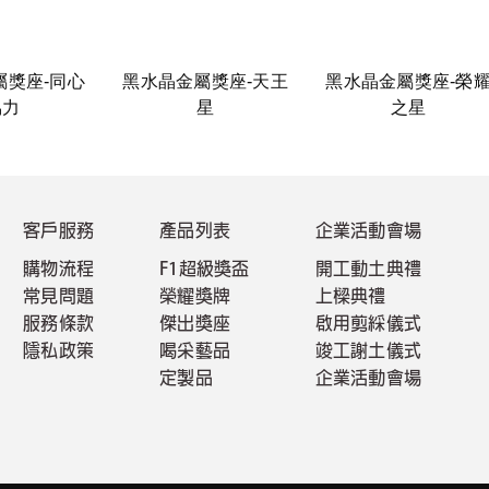
屬獎座-同心
黑水晶金屬獎座-天王
黑水晶金屬獎座-榮
協力
星
之星
客戶服務
產品列表
企業活動會場
購物流程
F1超級獎盃
開工動土典禮
常見問題
榮耀獎牌
上樑典禮
服務條款
傑出獎座
啟用剪綵儀式
隱私政策
喝采藝品
竣工謝土儀式
定製品
企業活動會場