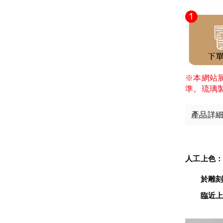
※本網站
準。琉璃
產品詳
人工上色
　　於雕刻
臨近上色