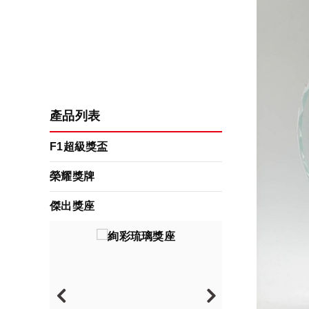
產品列表
F1超級獎盃
榮耀獎牌
傑出獎座