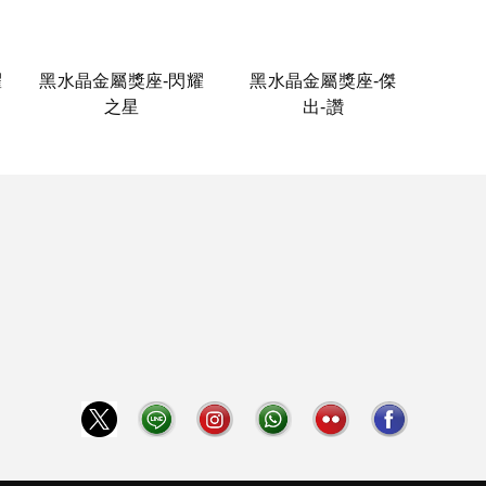
耀
黑水晶金屬獎座-閃耀
黑水晶金屬獎座-傑
之星
出-讚