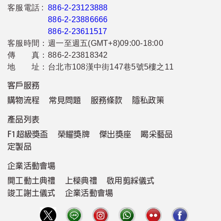
客服電話 :
886-2-23123888
886-2-23886666
886-2-23611517
客服時間：
週一至週五(GMT+8)09:00-18:00
傳 真：
886-2-23818342
地 址：
台北市108漢中街147巷5號5樓之11
客戶服務
購物流程
常見問題
服務條款
隱私政策
產品列表
F1超級獎盃
榮耀獎牌
傑出獎座
喝采藝品
定製品
企業活動會場
開工動土典禮
上樑典禮
啟用剪綵儀式
竣工謝土儀式
企業活動會場