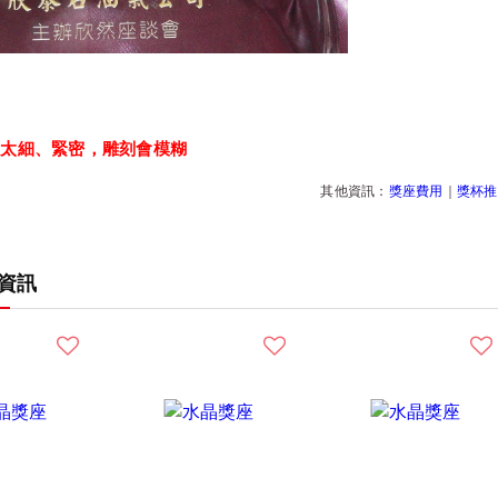
：
以太細、緊密，雕刻會模糊
其他資訊：
獎座費用
｜
獎杯推
資訊