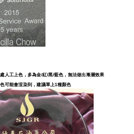
：
處人工上色，多為金/紅/黑/藍色，無法做出漸層效果
色可能會渲染到，建議單上1種顏色