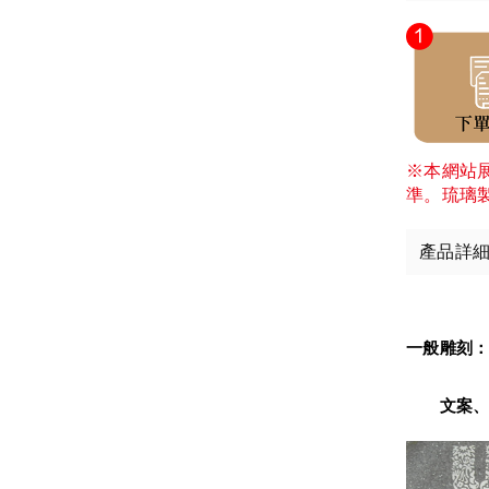
※本網站
準。琉璃
產品詳
一般雕刻
　　文案、