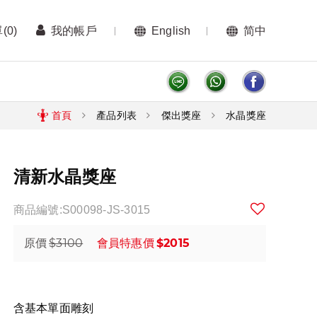
單
(0)
我的帳戶
English
简中
首頁
產品列表
傑出獎座
水晶獎座
清新水晶獎座
商品編號:S00098-JS-3015
$3100
$2015
原價
會員特惠價
含基本單面雕刻