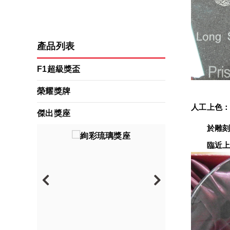
產品列表
F1超級獎盃
榮耀獎牌
人工上色
傑出獎座
　　於雕刻
　　臨近上