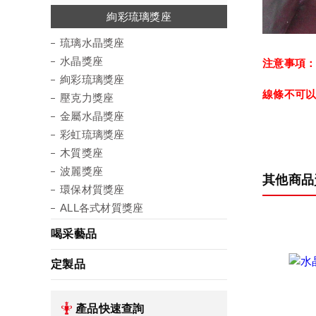
琉璃水晶獎座
絢彩琉璃獎座
金屬水晶獎座
彩虹琉璃獎座
環保材質獎座
壓克力獎座
水晶獎座
木質獎座
波麗獎座
琉璃水晶獎座
水晶獎座
注意事項
絢彩琉璃獎座
線條不可
壓克力獎座
金屬水晶獎座
彩虹琉璃獎座
木質獎座
波麗獎座
其他商品
環保材質獎座
ALL各式材質獎座
喝采藝品
定製品
產品快速查詢