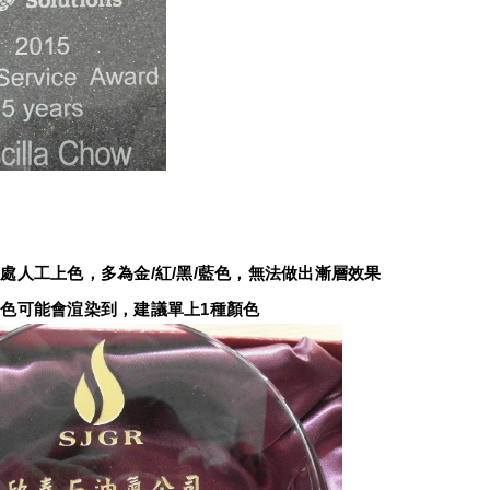
：
處人工上色，多為金/紅/黑/藍色，無法做出漸層效果
色可能會渲染到，建議單上1種顏色