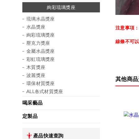
琉璃水晶獎座
絢彩琉璃獎座
金屬水晶獎座
彩虹琉璃獎座
環保材質獎座
壓克力獎座
水晶獎座
木質獎座
波麗獎座
琉璃水晶獎座
水晶獎座
注意事項
絢彩琉璃獎座
線條不可
壓克力獎座
金屬水晶獎座
彩虹琉璃獎座
木質獎座
波麗獎座
其他商品
環保材質獎座
ALL各式材質獎座
喝采藝品
定製品
產品快速查詢