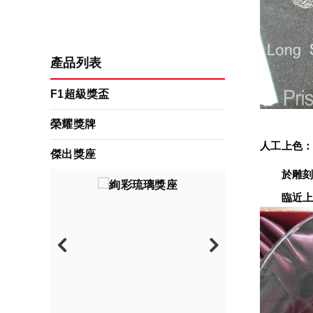
產品列表
F1超級獎盃
榮耀獎牌
人工上色
傑出獎座
　　於雕刻
　　臨近上