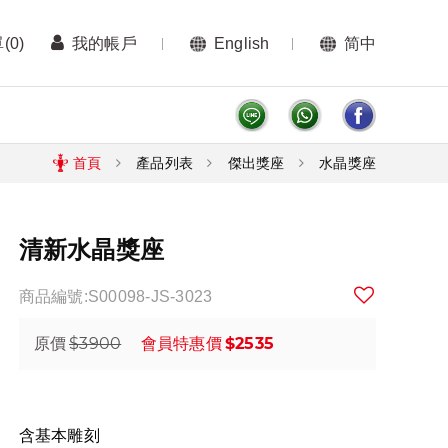
單
(0)
我的帳戶
English
简中
首頁
產品列表
傑出獎座
水晶獎座
清新水晶獎座
商品編號:S00098-JS-3023
$3900
$2535
原價
會員特惠價
含基本雕刻