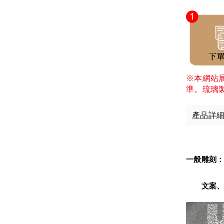
※本網站
準。琉璃
產品詳
一般雕刻
　　文案、