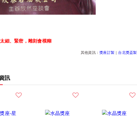
：
以太細、緊密，雕刻會模糊
其他資訊：
獎座訂製
｜
台北獎盃製
資訊