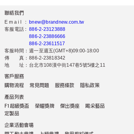
聯絡我們
Email :
bnew@brandnew.com.tw
客服電話 :
886-2-23123888
886-2-23886666
886-2-23611517
客服時間：
週一至週五(GMT+8)09:00-18:00
傳 真：
886-2-23818342
地 址：
台北市108漢中街147巷5號5樓之11
客戶服務
購物流程
常見問題
服務條款
隱私政策
產品列表
F1超級獎盃
榮耀獎牌
傑出獎座
喝采藝品
定製品
企業活動會場