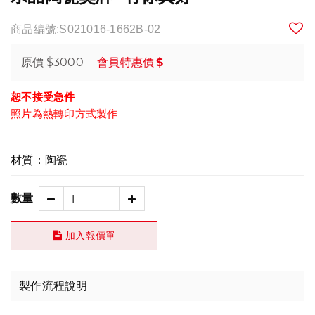
商品編號:S021016-1662B-02
$3000
$
原價
會員特惠價
恕不接受急件
照片為熱轉印方式製作
材質：陶瓷
數量
加入報價單
製作流程說明