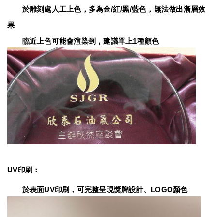
　　於雕刻處人工上色，多為金/紅/黑/藍色，無法做出漸層效
果
　　臨近上色可能會渲染到，建議單上1種顏色
UV印刷：
　　於表面UV印刷，可完整呈現獎牌設計、LOGO顏色