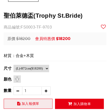
聖伯萊德盃(Trophy St.Bride)
商品編號:FS0003-TF-9703
$18200
$18200
原價
會員特惠價
材質：合金+木質
尺寸
顏色
數量
加入報價單
加入購物車