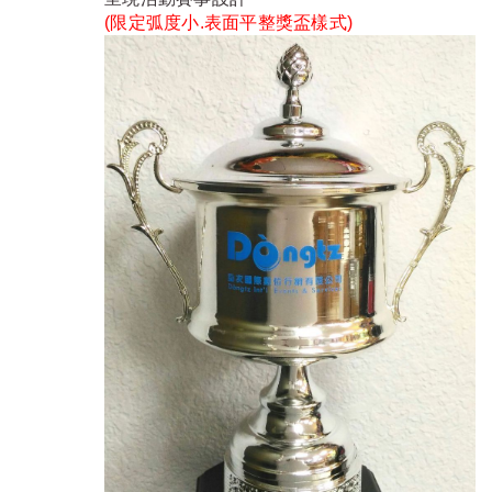
(限定弧度小.表面平整獎盃樣式)