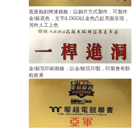
底座蝕刻烤漆銘板：以銅片方式製作，可製作
金/銀底色，文字/LOGO以金色凸起亮面呈現，
另外人工上色
金/銀箔印刷銘板：以金/銀箔印製，印製會有顆
粒效果