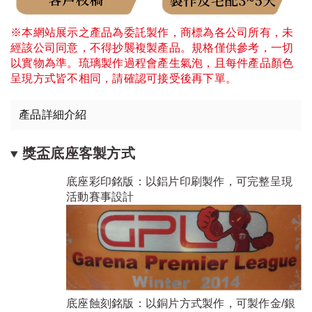
※本網站展示之產品為委託製作，商標為各公司所有，未
經該公司同意，不得抄襲複製產品。規格僅供參考，一切
以實物為準。琉璃製作過程會產生氣泡，且每件產品顏色
呈現方式皆不相同，請確認可接受後再下單。
產品詳細介紹
獎盃底座客製方式
底座彩印銘版：以鋁片印刷製作，可完整呈現
活動賽事設計
底座蝕刻銘版：以銅片方式製作，可製作金/銀