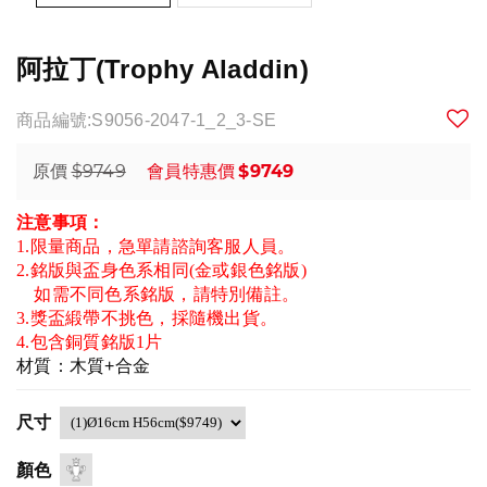
阿拉丁(Trophy Aladdin)
商品編號:S9056-2047-1_2_3-SE
$9749
$9749
原價
會員特惠價
注意事項：
1.限量商品，急單請諮詢客服人員。
2.銘版與盃身色系相同(金或銀色銘版)
如需不同色系銘版，請特別備註。
3.獎盃緞帶不挑色，採隨機出貨。
4.包含銅質銘版1片
材質：木質+合金
尺寸
顏色