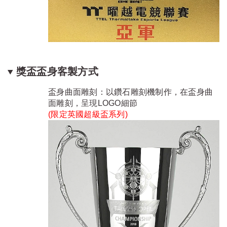
獎盃盃身客製方式
盃身曲面雕刻：以鑽石雕刻機制作，在盃身曲
面雕刻，呈現LOGO細節
(限定
英國超級盃系列
)