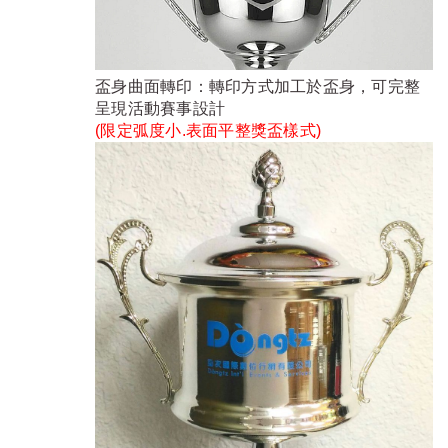
盃身曲面轉印：轉印方式加工於盃身，可完整
呈現活動賽事設計
(限定弧度小.表面平整獎盃樣式)