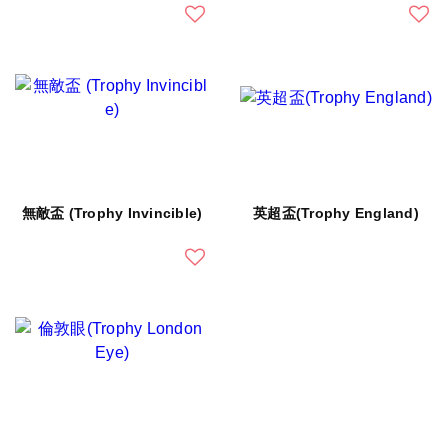
無敵盃 (Trophy Invincible)
英超盃(Trophy England)