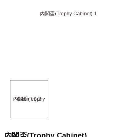
內閣盃(Trophy Cabinet)