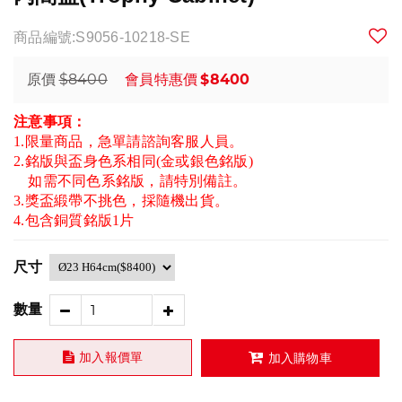
商品編號:S9056-10218-SE
$8400
$8400
原價
會員特惠價
注意事項：
1.限量商品，急單請諮詢客服人員。
2.銘版與盃身色系相同(金或銀色銘版)
如需不同色系銘版，請特別備註。
3.獎盃緞帶不挑色，採隨機出貨。
4.包含銅質銘版1片
尺寸
數量
加入報價單
加入購物車