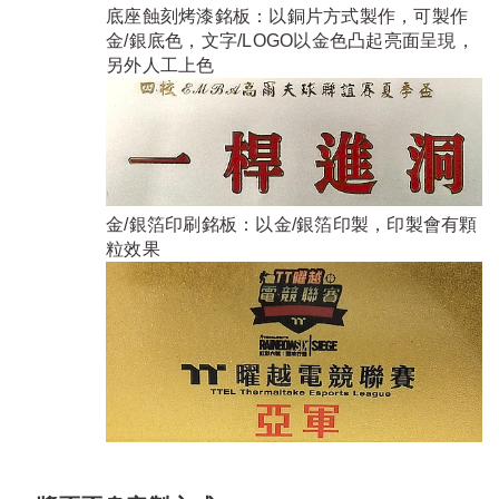
底座蝕刻烤漆銘板：以銅片方式製作，可製作
金/銀底色，文字/LOGO以金色凸起亮面呈現，
另外人工上色
金/銀箔印刷銘板：以金/銀箔印製，印製會有顆
粒效果