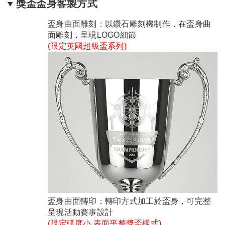
獎盃盃身客製方式
盃身曲面雕刻：以鑽石雕刻機制作，在盃身曲
面雕刻，呈現LOGO細節
(限定
英國超級盃系列
)
盃身曲面轉印：轉印方式加工於盃身，可完整
呈現活動賽事設計
(限定弧度小.表面平整獎盃樣式)