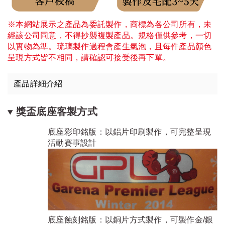
※本網站展示之產品為委託製作，商標為各公司所有，未
經該公司同意，不得抄襲複製產品。規格僅供參考，一切
以實物為準。琉璃製作過程會產生氣泡，且每件產品顏色
呈現方式皆不相同，請確認可接受後再下單。
產品詳細介紹
獎盃底座客製方式
底座彩印銘版：以鋁片印刷製作，可完整呈現
活動賽事設計
底座蝕刻銘版：以銅片方式製作，可製作金/銀