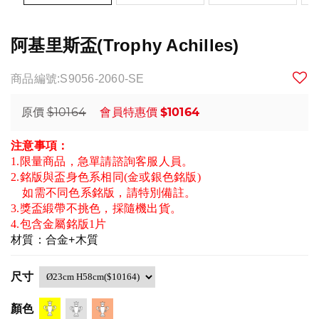
阿基里斯盃(Trophy Achilles)
商品編號:S9056-2060-SE
$10164
$10164
原價
會員特惠價
注意事項：
1.限量商品，急單請諮詢客服人員。
2.銘版與盃身色系相同(金或銀色銘版)
如需不同色系銘版，請特別備註。
3.獎盃緞帶不挑色，採隨機出貨。
4.包含金屬銘版1片
材質：合金+木質
尺寸
顏色