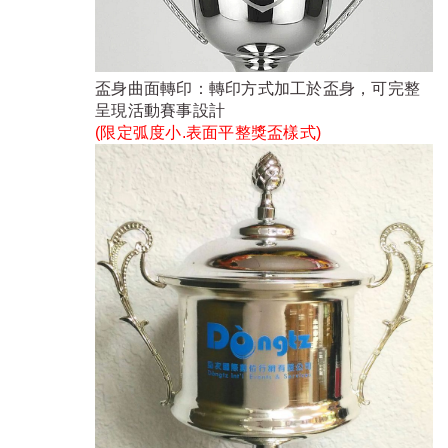
盃身曲面轉印：轉印方式加工於盃身，可完整
呈現活動賽事設計
(限定弧度小.表面平整獎盃樣式)