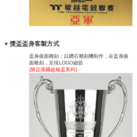
獎盃盃身客製方式
盃身曲面雕刻：以鑽石雕刻機制作，在盃身曲
面雕刻，呈現LOGO細節
(限定
英國超級盃系列
)