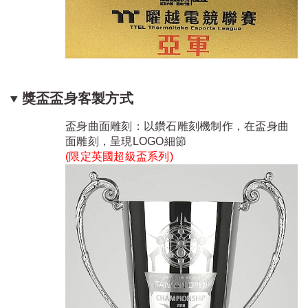
獎盃盃身客製方式
盃身曲面雕刻：以鑽石雕刻機制作，在盃身曲
面雕刻，呈現LOGO細節
(限定
英國超級盃系列
)