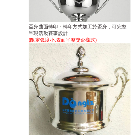
盃身曲面轉印：轉印方式加工於盃身，可完整
呈現活動賽事設計
(限定弧度小.表面平整獎盃樣式)