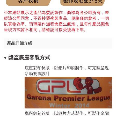
※本網站展示之產品為委託製作，商標為各公司所有，未
經該公司同意，不得抄襲複製產品。規格僅供參考，一切
以實物為準。琉璃製作過程會產生氣泡，且每件產品顏色
呈現方式皆不相同，請確認可接受後再下單。
產品詳細介紹
獎盃底座客製方式
底座彩印銘版：以鋁片印刷製作，可完整呈現
活動賽事設計
底座蝕刻銘版：以銅片方式製作，可製作金/銀