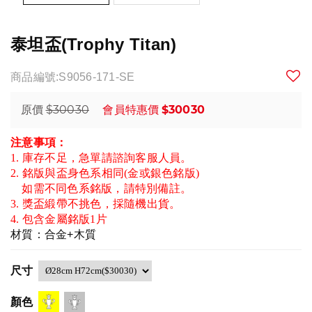
泰坦盃(Trophy Titan)
商品編號:S9056-171-SE
$30030
$30030
原價
會員特惠價
注意事項：
1. 庫存不足，急單請諮詢客服人員。
2. 銘版與盃身色系相同(金或銀色銘版)
如需不同色系銘版，請特別備註。
3. 獎盃緞帶不挑色，採隨機出貨。
4. 包含金屬銘版1片
材質：合金+木質
尺寸
顏色