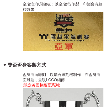
金/銀箔印刷銘板：以金/銀箔印製，印製會有顆
粒效果
獎盃盃身客製方式
盃身曲面雕刻：以鑽石雕刻機制作，在盃身曲
面雕刻，呈現LOGO細節
(限定
英國超級盃系列
)