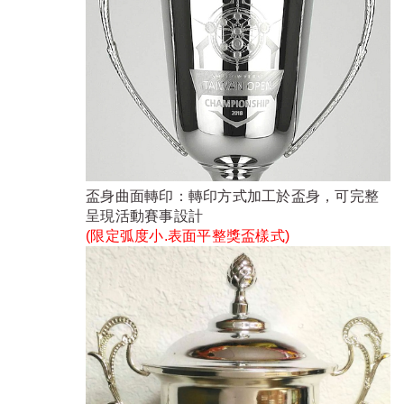
盃身曲面轉印：轉印方式加工於盃身，可完整
呈現活動賽事設計
(限定弧度小.表面平整獎盃樣式)