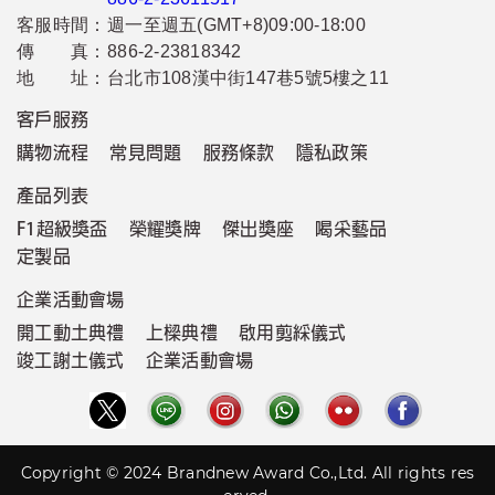
客服時間：
週一至週五(GMT+8)09:00-18:00
傳 真：
886-2-23818342
地 址：
台北市108漢中街147巷5號5樓之11
客戶服務
購物流程
常見問題
服務條款
隱私政策
產品列表
F1超級獎盃
榮耀獎牌
傑出獎座
喝采藝品
定製品
企業活動會場
開工動土典禮
上樑典禮
啟用剪綵儀式
竣工謝土儀式
企業活動會場
Copyright © 2024 Brandnew Award Co.,Ltd. All rights res