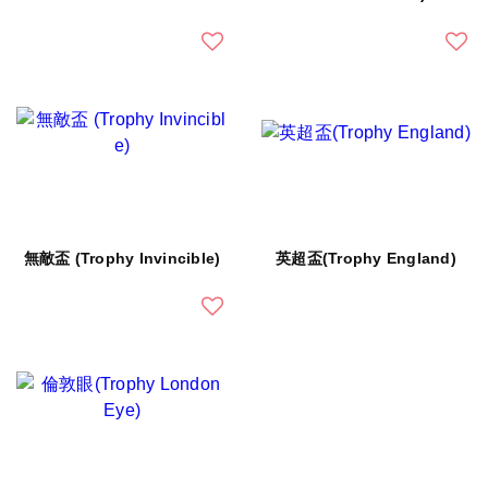
無敵盃 (Trophy Invincible)
英超盃(Trophy England)