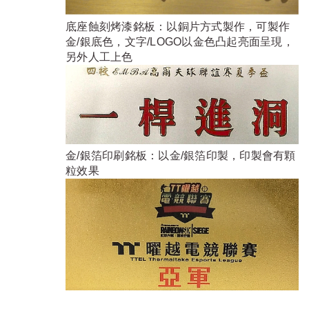
底座蝕刻烤漆銘板：以銅片方式製作，可製作
金/銀底色，文字/LOGO以金色凸起亮面呈現，
另外人工上色
金/銀箔印刷銘板：以金/銀箔印製，印製會有顆
粒效果