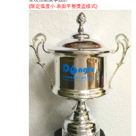
(限定弧度小.表面平整獎盃樣式)