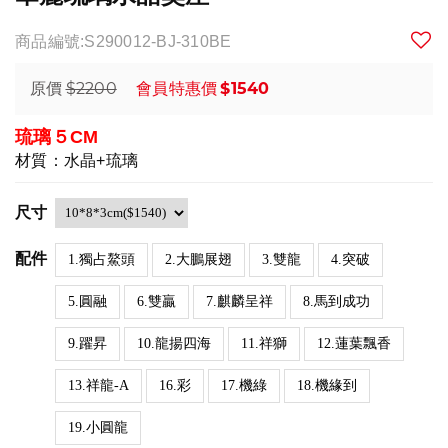
商品編號:S290012-BJ-310BE
$2200
$1540
原價
會員特惠價
琉璃５CM
材質：水晶+琉璃
尺寸
配件
1.獨占鰲頭
2.大鵬展翅
3.雙龍
4.突破
5.圓融
6.雙贏
7.麒麟呈祥
8.馬到成功
9.躍昇
10.龍揚四海
11.祥獅
12.蓮葉飄香
13.祥龍-A
16.彩
17.機綠
18.機緣到
19.小圓龍