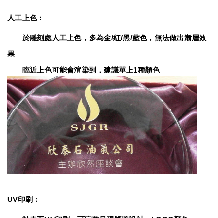
人工上色：
　　於雕刻處人工上色，多為金/紅/黑/藍色，無法做出漸層效
果
　　臨近上色可能會渲染到，建議單上1種顏色
UV印刷：