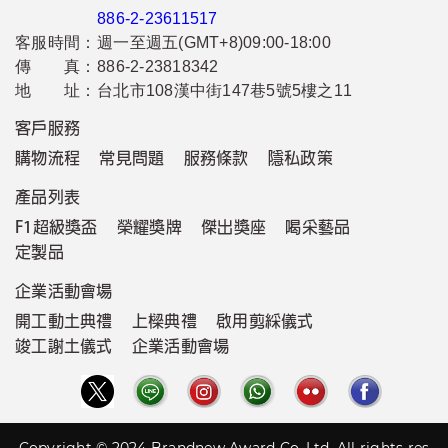
886-2-23611517
客服時間：
週一至週五(GMT+8)09:00-18:00
傳 真：
886-2-23818342
地 址：
台北市108漢中街147巷5號5樓之11
客戶服務
購物流程
常見問題
服務條款
隱私政策
產品列表
F1超級獎盃
榮耀獎牌
傑出獎座
喝采藝品
定製品
企業活動會場
開工動土典禮
上樑典禮
啟用剪綵儀式
竣工謝土儀式
企業活動會場