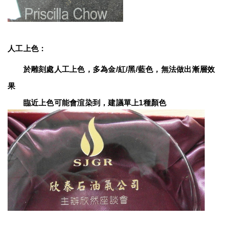
人工上色：
　　於雕刻處人工上色，多為金/紅/黑/藍色，無法做出漸層效
果
　　臨近上色可能會渲染到，建議單上1種顏色