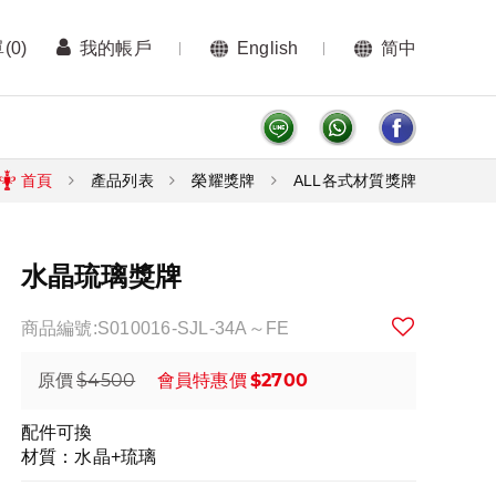
單
(0)
我的帳戶
English
简中
首頁
產品列表
榮耀獎牌
ALL各式材質獎牌
水晶琉璃獎牌
商品編號:S010016-SJL-34A～FE
$4500
$2700
原價
會員特惠價
配件可換
材質：水晶+琉璃