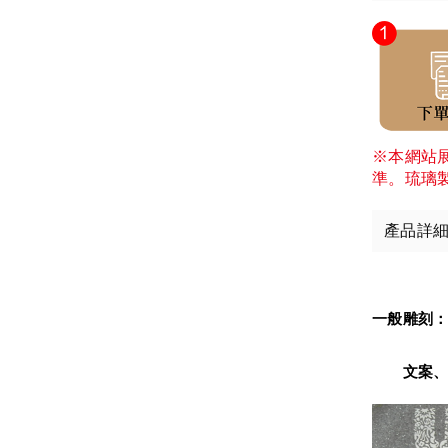
※本網站
準。琉璃
產品詳
一般雕刻
　　文案、