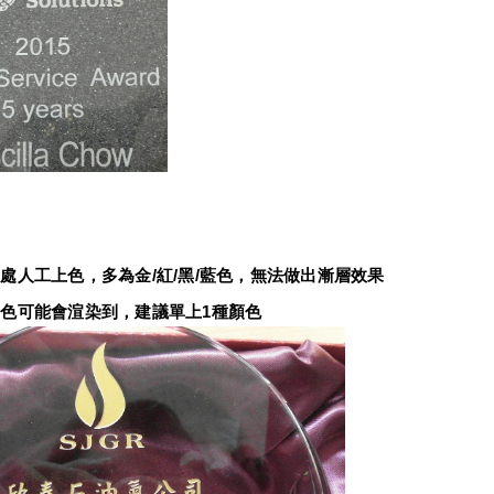
：
處人工上色，多為金/紅/黑/藍色，無法做出漸層效果
色可能會渲染到，建議單上1種顏色