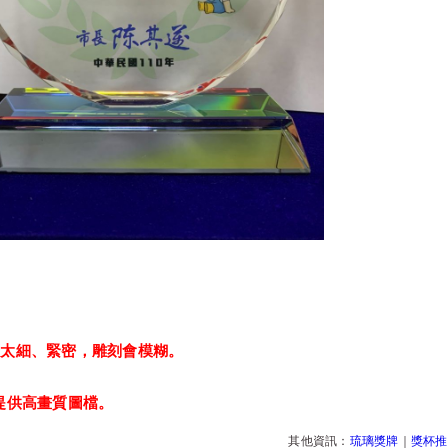
：
以太細、緊密，雕刻會模糊。
提供高畫質圖檔。
其他資訊：
琉璃獎牌
｜
獎杯推