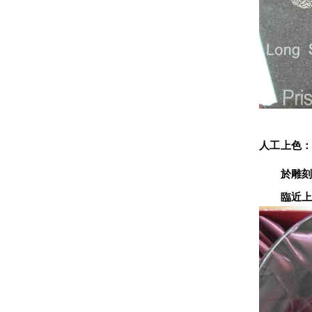
人工上色
　　於雕刻
　　臨近上