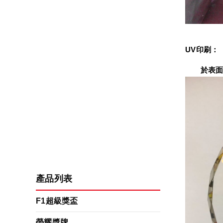
UV印刷：
　　於表面
產品列表
F1超級獎盃
榮耀獎牌