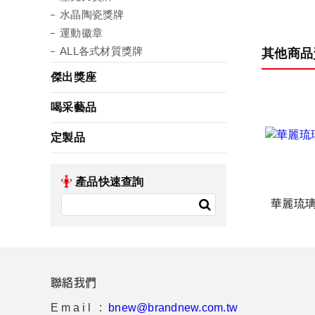
水晶陶瓷獎牌
運動徽章
ALL各式材質獎牌
其他商品
傑出獎座
喝采藝品
定製品
產品快速查詢
華麗琉
聯絡我們
Email :
bnew@brandnew.com.tw