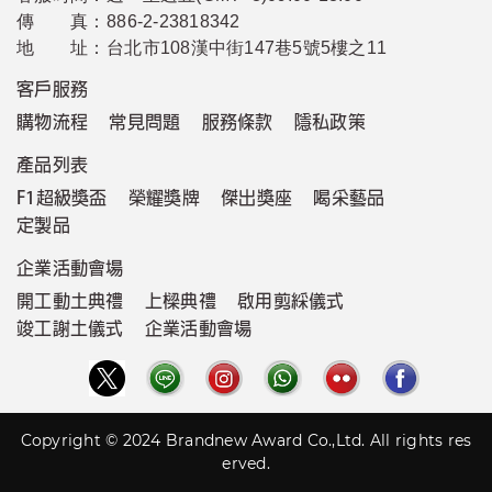
傳 真：
886-2-23818342
地 址：
台北市108漢中街147巷5號5樓之11
客戶服務
購物流程
常見問題
服務條款
隱私政策
產品列表
F1超級獎盃
榮耀獎牌
傑出獎座
喝采藝品
定製品
企業活動會場
開工動土典禮
上樑典禮
啟用剪綵儀式
竣工謝土儀式
企業活動會場
Copyright © 2024 Brandnew Award Co.,Ltd. All rights res
erved.