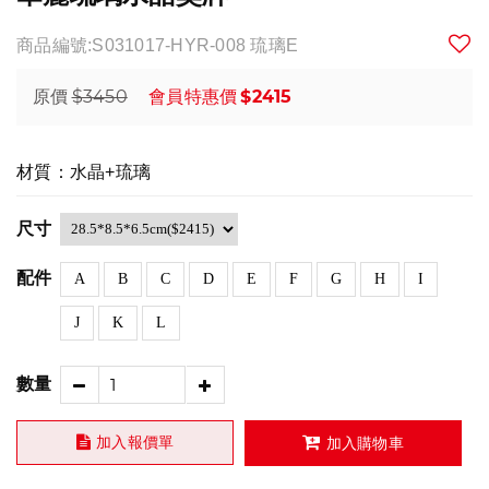
商品編號:S031017-HYR-008 琉璃E
$3450
$2415
原價
會員特惠價
材質：水晶+琉璃
尺寸
配件
A
B
C
D
E
F
G
H
I
J
K
L
數量
加入報價單
加入購物車